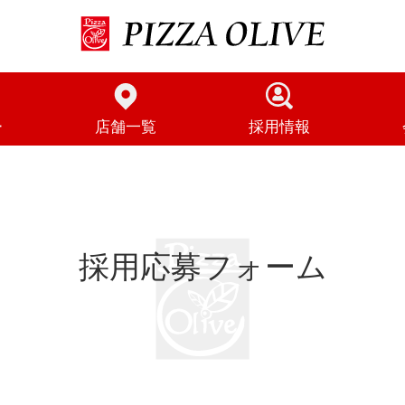
P
I
Z
Z
A
O
L
I
ー
店舗一覧
採用情報
V
E
採用応募フォーム